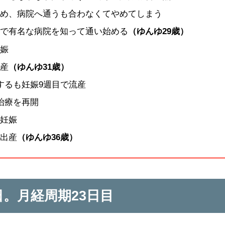
のため、病院へ通うも合わなくてやめてしまう
治療で有名な病院を知って通い始める
（ゆんゆ29歳）
妊娠
出産
（ゆんゆ31歳）
娠するも妊娠9週目で流産
の治療を再開
を妊娠
を出産
（ゆんゆ36歳）
1日。月経周期23日目