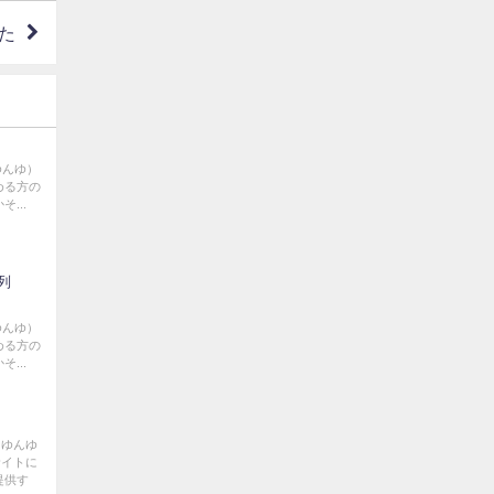
た
ゆんゆ）
める方の
...
列
ゆんゆ）
める方の
...
るゆんゆ
サイトに
提供す