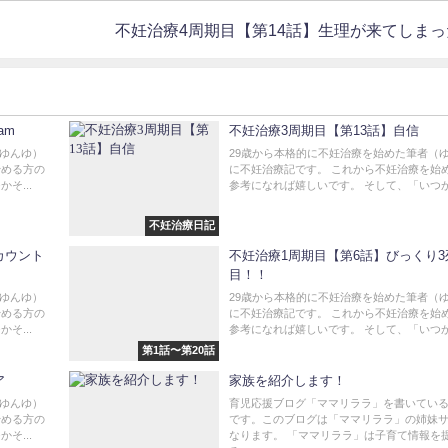
不妊治療4周期目【第14話】生理が来てしまっ
am
不妊治療3周期目【第13話】自信
（ゆんゆ）
29歳から本格的に不妊治療を始めた筆者（
始める方の
に不妊治療記です。 これから不妊治療を始
そ...
参考になれば嬉しいです。 そして、「いつかそ
不妊治療日記
カウント
不妊治療1周期目【第6話】びっくり3
目！！
（ゆんゆ）
29歳から本格的に不妊治療を始めた筆者（
始める方の
に不妊治療記です。 これから不妊治療を始
そ...
参考になれば嬉しいです。 そして、「いつかそ
第1話〜第20話
ア
家族を紹介します！
（ゆんゆ）
育児応援ブログ「ママリララ」を書いてい
始める方の
です。このブログは「ママリララ」の姉妹
そ...
なります。 「ママリララ」は子育て情報を