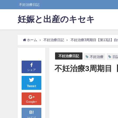
不妊治療日記
妊娠と出産のキセキ
ホーム
不妊治療日記
不妊治療3周期目【第13話】自
不妊治療日記
不妊治療
日
不妊治療3周期目【
シェア
Tweet
Google+
B!
はてブ